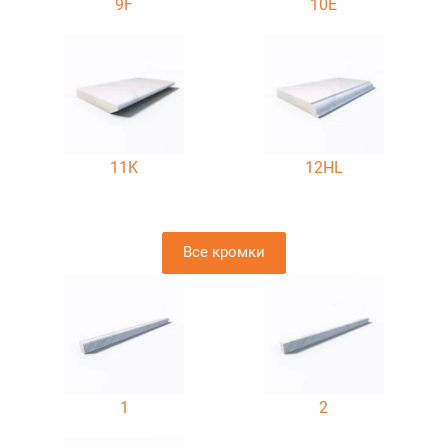
9F
10E
11K
12HL
Все кромки
1
2