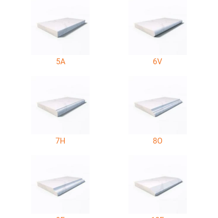
5A
6V
7H
8O