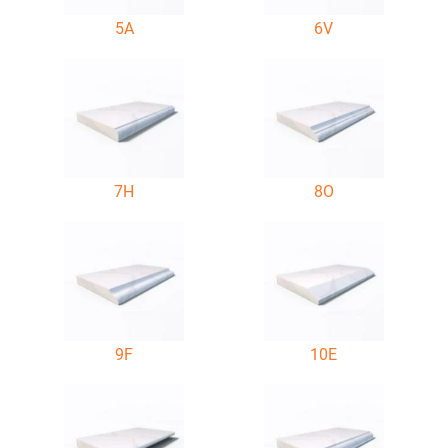
5A
6V
7H
8O
9F
10E