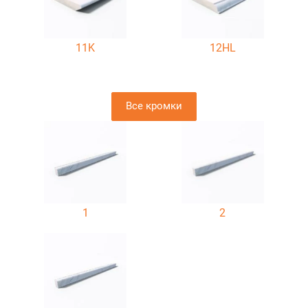
11K
12HL
Все кромки
1
2