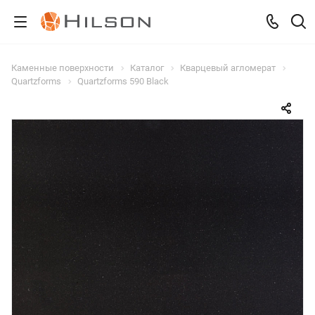
Каменные поверхности
Каталог
Кварцевый агломерат
Quartzforms
Quartzforms 590 Black