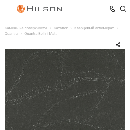
Каменные поверхности
Каталог
Кварцевый агломерат
Quantra
Quantra Bellini Matt