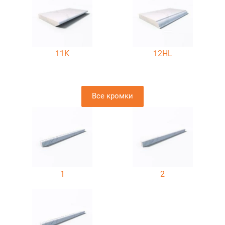
11K
12HL
Все кромки
1
2