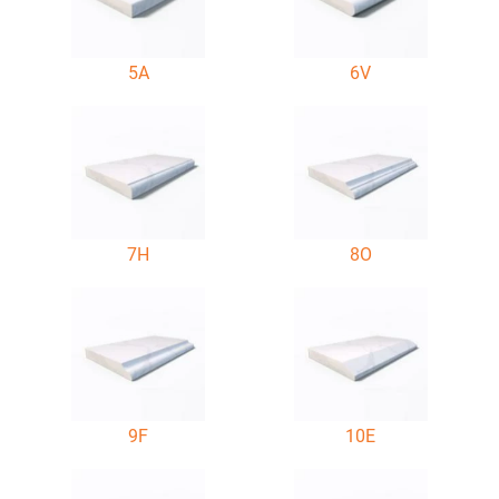
5A
6V
7H
8O
9F
10E