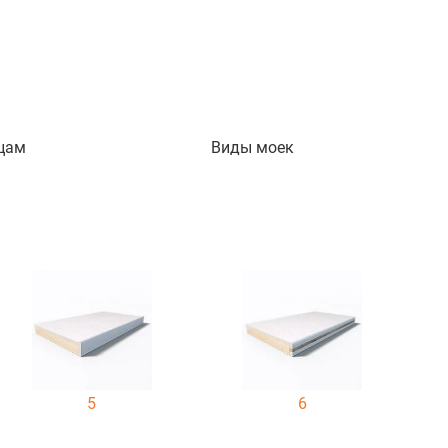
цам
Виды моек
5
6