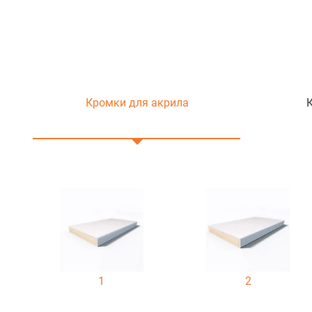
Кромки для акрила
1
2