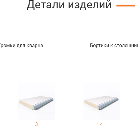
Детали изделий
Кромки для кварца
Бортики к столешни
3
4