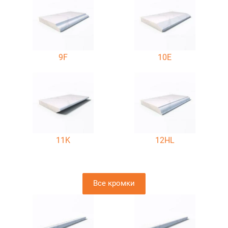
9F
10E
11K
12HL
Все кромки