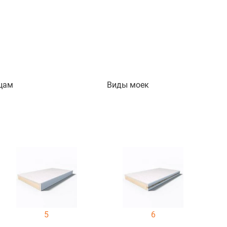
цам
Виды моек
5
6