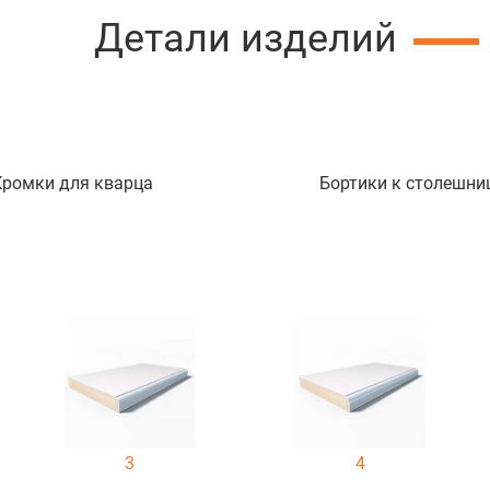
Детали изделий
Кромки для кварца
Бортики к столешни
3
4