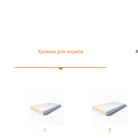
Кромки для акрила
1
2