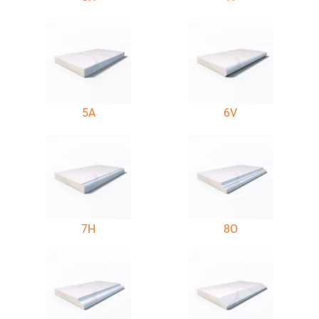
5A
6V
7H
8O