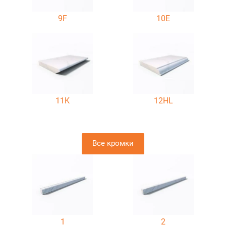
9F
10E
11K
12HL
Все кромки
1
2