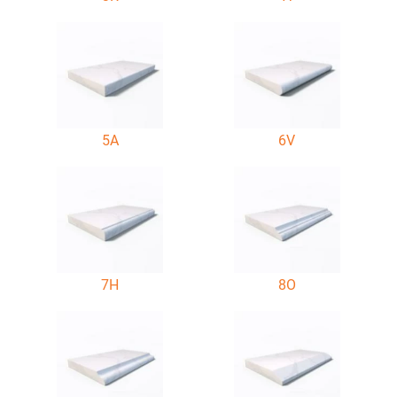
5A
6V
7H
8O