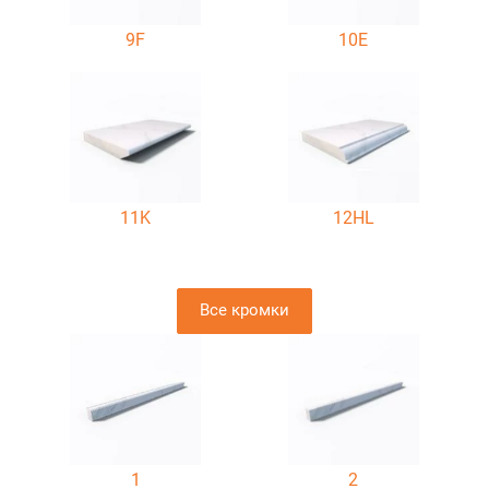
9F
10E
11K
12HL
Все кромки
1
2