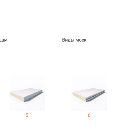
цам
Виды моек
5
6