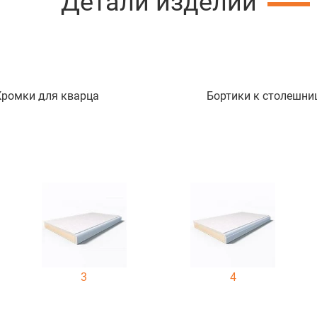
Детали изделий
Кромки для кварца
Бортики к столешни
3
4