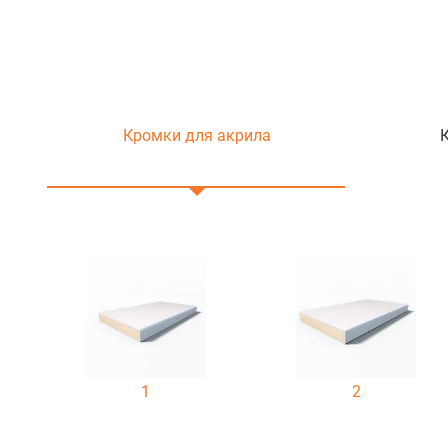
Кромки для акрила
1
2