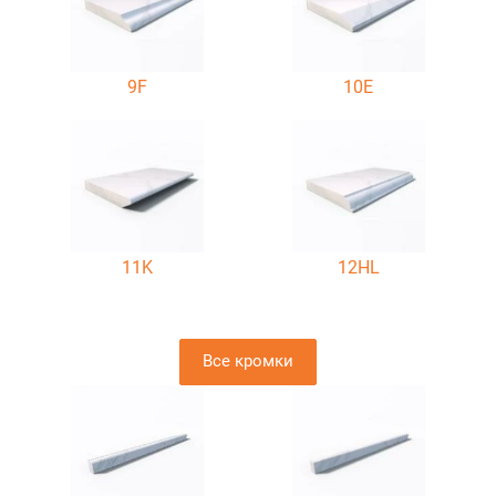
9F
10E
11K
12HL
Все кромки