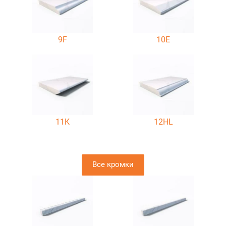
9F
10E
11K
12HL
Все кромки