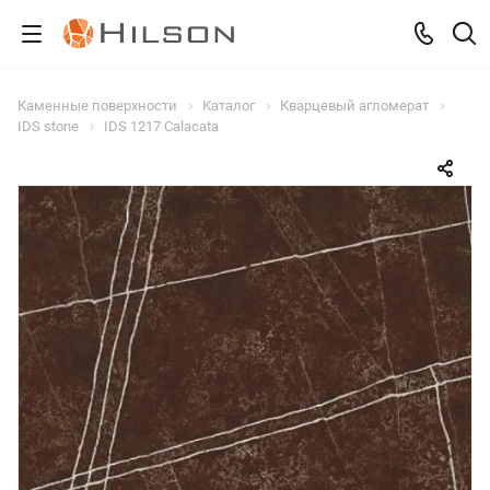
Каменные поверхности
Каталог
Кварцевый агломерат
IDS stone
IDS 1217 Calacata