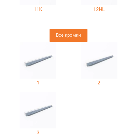
11K
12HL
Все кромки
1
2
3