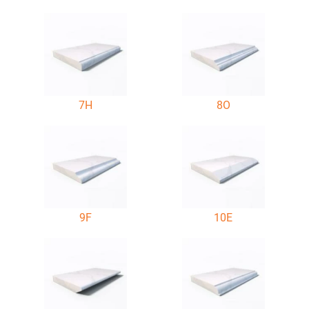
7H
8O
9F
10E