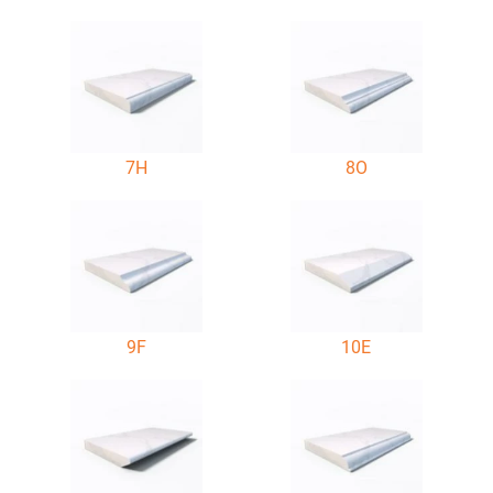
7H
8O
9F
10E