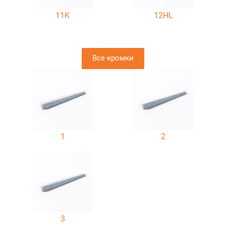
11K
12HL
Все кромки
1
2
3