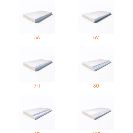
5A
6V
7H
8O