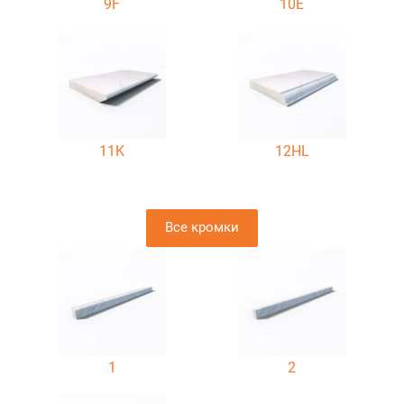
9F
10E
11K
12HL
Все кромки
1
2