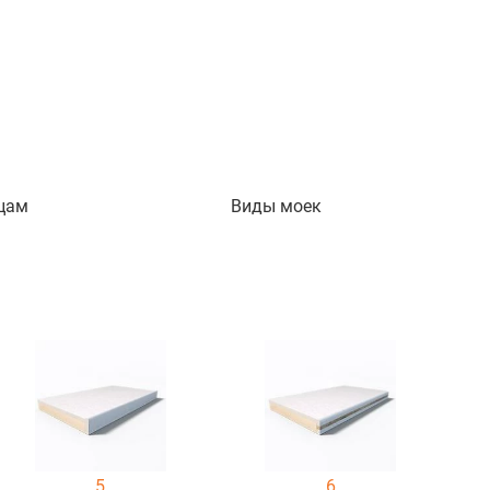
цам
Виды моек
5
6