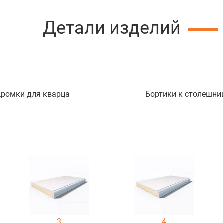
Детали изделий
Кромки для кварца
Бортики к столешни
3
4