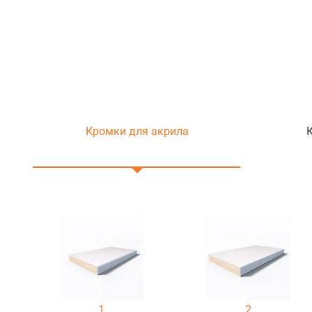
Кромки для акрила
1
2