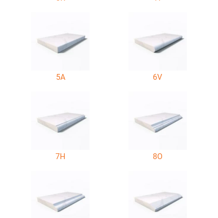
5A
6V
7H
8O