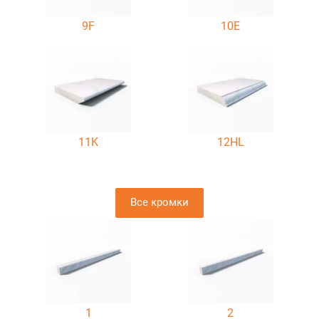
9F
10E
11K
12HL
Все кромки
1
2