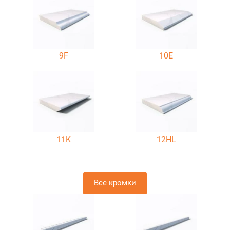
9F
10E
11K
12HL
Все кромки