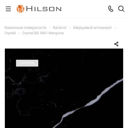
Каменные поверхности
Каталог
Кварцевый агломерат
Crystal
Crystal BS 5401 Marquina
CRYSTAL