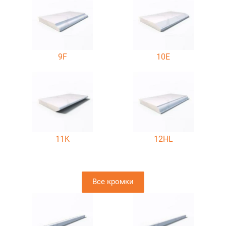
9F
10E
11K
12HL
Все кромки