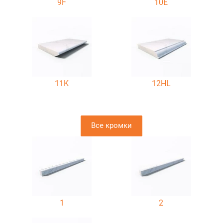
9F
10E
11K
12HL
Все кромки
1
2