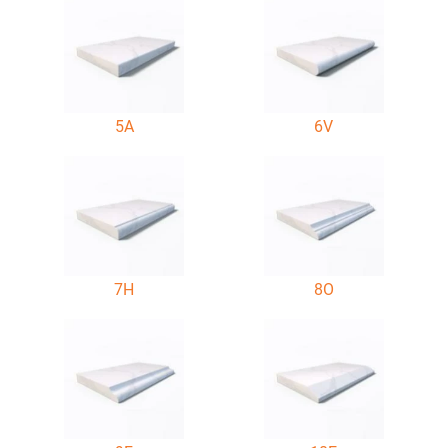
5A
6V
7H
8O