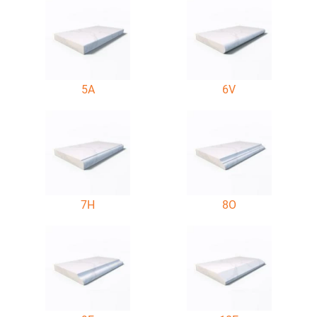
5A
6V
7H
8O