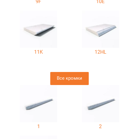
9F
10E
11K
12HL
Все кромки
1
2