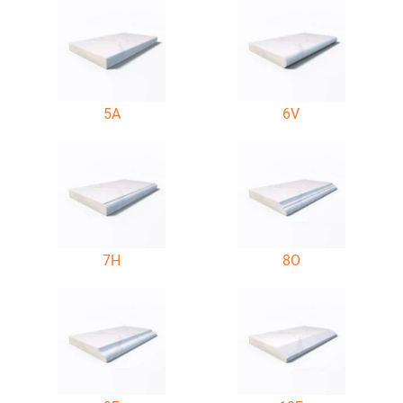
5A
6V
7H
8O