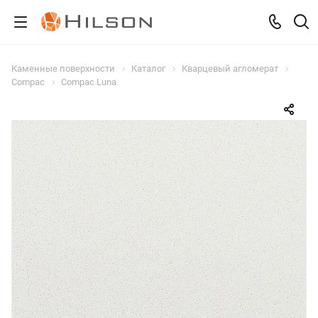
Каменные поверхности
Каталог
Кварцевый агломерат
Compac
Compac Luna