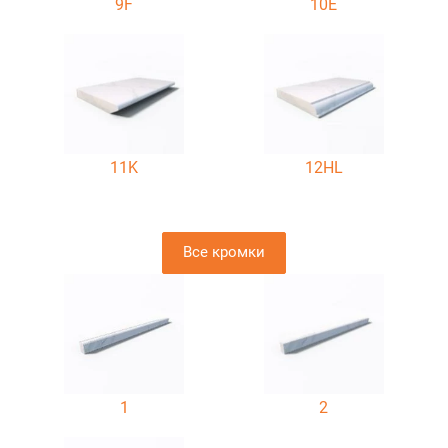
9F
10E
11K
12HL
Все кромки
1
2