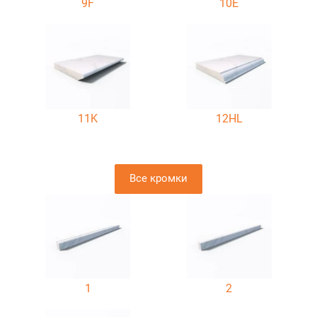
9F
10E
11K
12HL
Все кромки
1
2