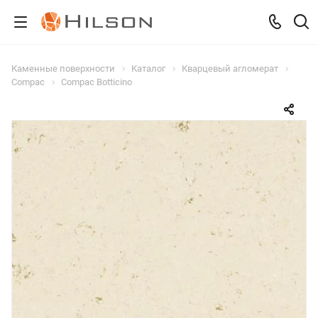
Каменные поверхности
Каталог
Кварцевый агломерат
Compac
Compac Botticino