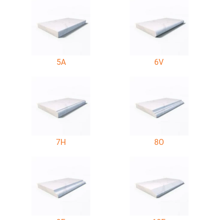
5A
6V
7H
8O