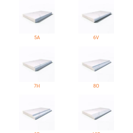
5A
6V
7H
8O