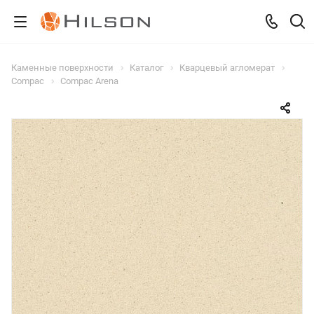
Каменные поверхности
Каталог
Кварцевый агломерат
Compac
Compac Arena