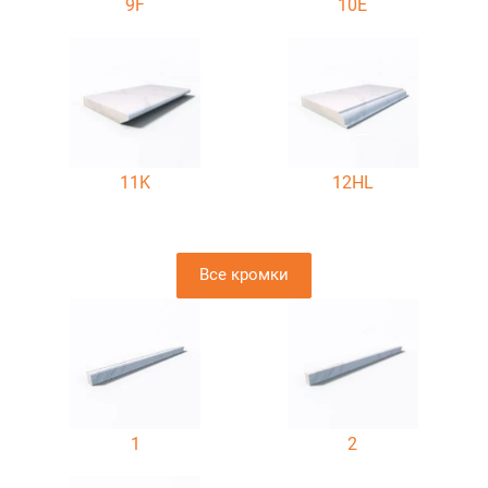
9F
10E
11K
12HL
Все кромки
1
2