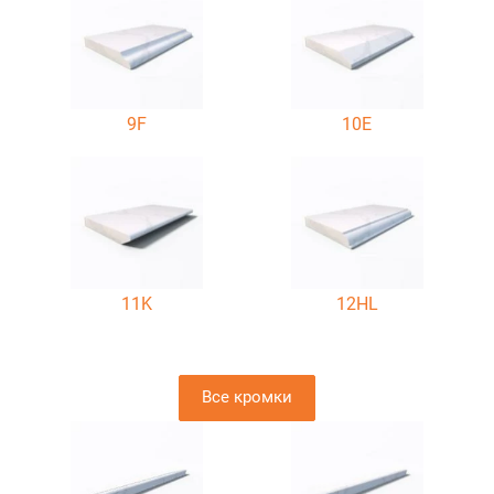
9F
10E
11K
12HL
Все кромки