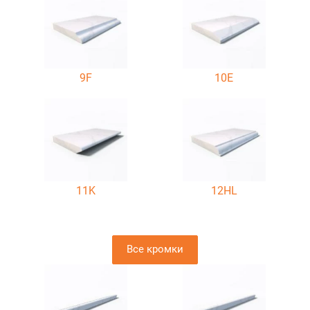
9F
10E
11K
12HL
Все кромки