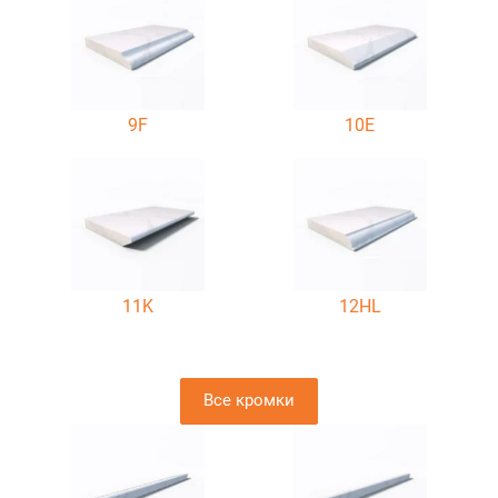
9F
10E
11K
12HL
Все кромки