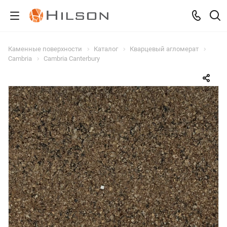
Каменные поверхности
Каталог
Кварцевый агломерат
Cambria
Cambria Canterbury