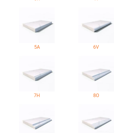
5A
6V
7H
8O