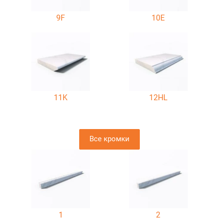
9F
10E
11K
12HL
Все кромки
1
2