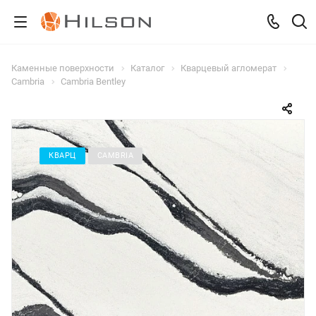
Каменные поверхности
Каталог
Кварцевый агломерат
Cambria
Cambria Bentley
КВАРЦ
CAMBRIA