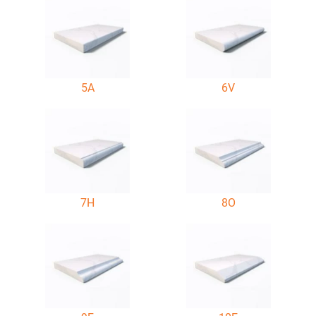
5A
6V
7H
8O