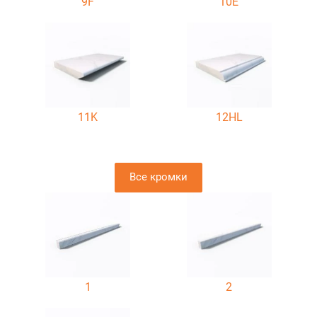
9F
10E
11K
12HL
Все кромки
1
2