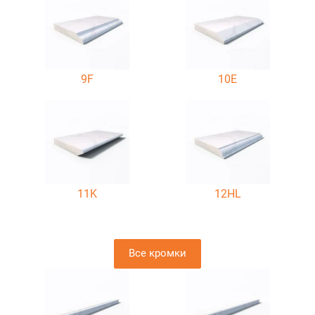
9F
10E
11K
12HL
Все кромки