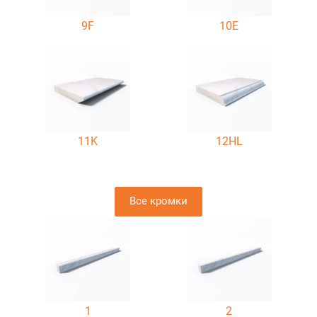
9F
10E
11K
12HL
Все кромки
1
2