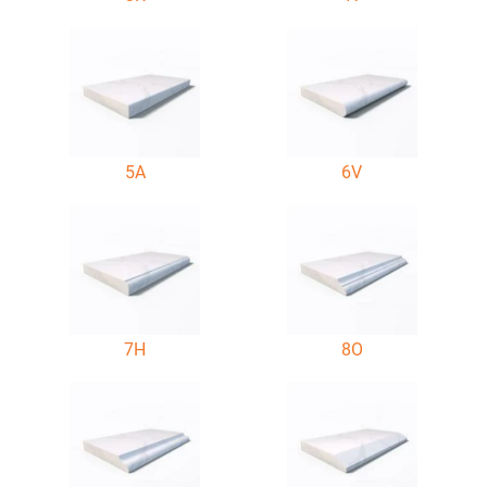
5A
6V
7H
8O