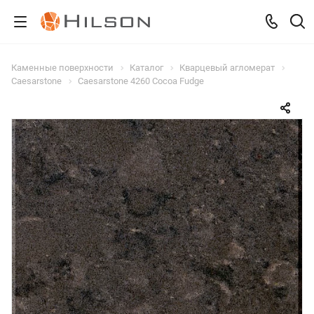
Каменные поверхности
Каталог
Кварцевый агломерат
Caesarstone
Caesarstone 4260 Cocoa Fudge