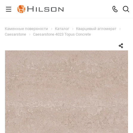
Каменные поверхности
Каталог
Кварцевый агломерат
Caesarstone
Caesarstone 4023 Topus Concrete