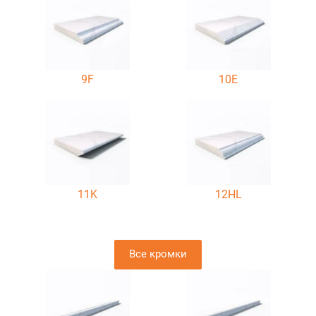
9F
10E
11K
12HL
Все кромки