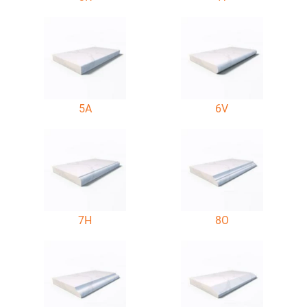
5A
6V
7H
8O