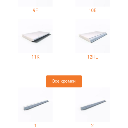
9F
10E
11K
12HL
Все кромки
1
2