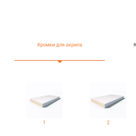
Кромки для акрила
1
2