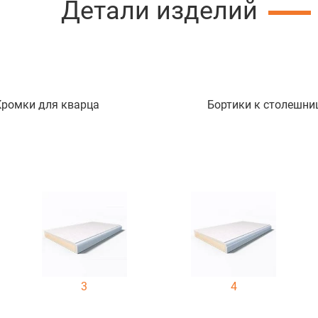
Детали изделий
Кромки для кварца
Бортики к столешни
3
4