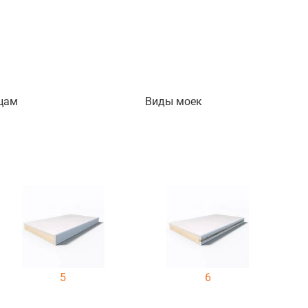
цам
Виды моек
5
6