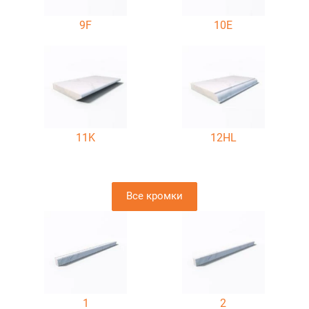
9F
10E
11K
12HL
Все кромки
1
2