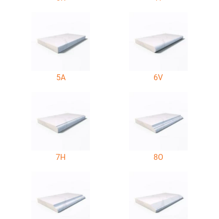
5A
6V
7H
8O