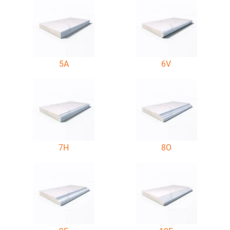
5A
6V
7H
8O