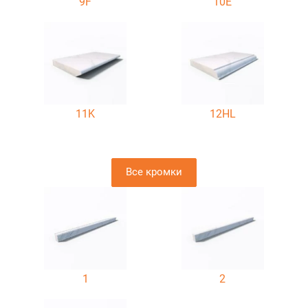
9F
10E
11K
12HL
Все кромки
1
2