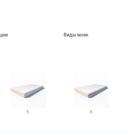
цам
Виды моек
5
6