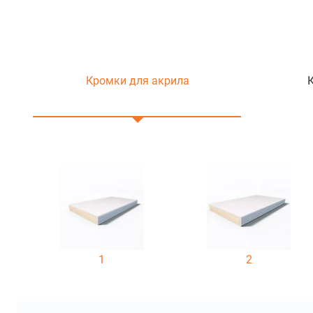
Кромки для акрила
1
2