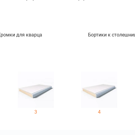
Кромки для кварца
Бортики к столешни
3
4