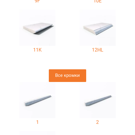
9F
10E
11K
12HL
Все кромки
1
2