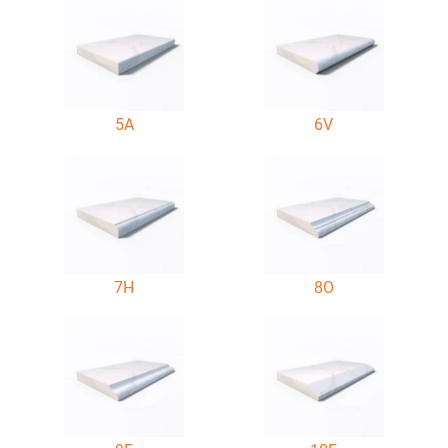
5A
6V
7H
8O