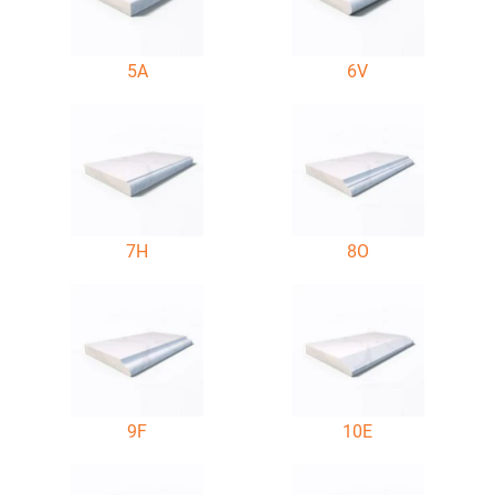
5A
6V
7H
8O
9F
10E