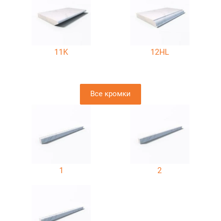
11K
12HL
Все кромки
1
2