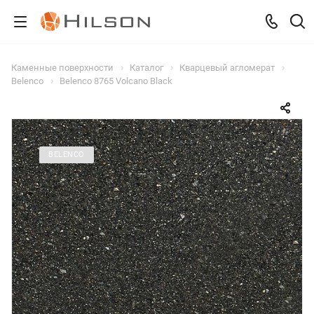
Каменные поверхности
Каталог
Кварцевый агломерат
Belenco
Belenco 8765 Volcano Black
BELENCO