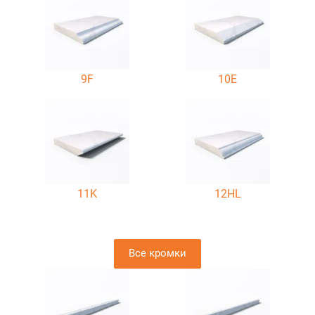
9F
10E
11K
12HL
Все кромки