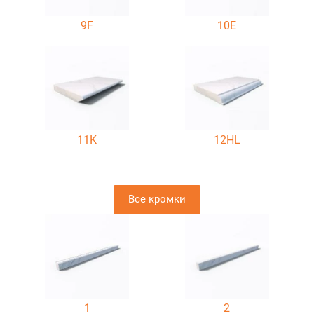
9F
10E
11K
12HL
Все кромки
1
2