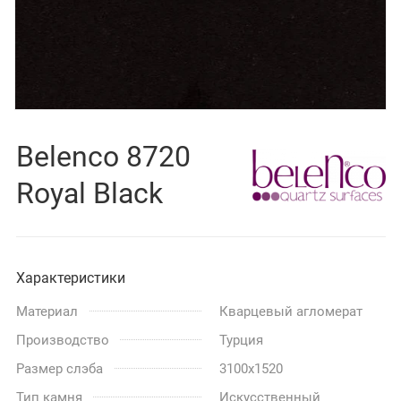
Belenco 8720
Royal Black
Характеристики
Материал
Кварцевый агломерат
Производство
Турция
Размер слэба
3100x1520
Тип камня
Искусственный