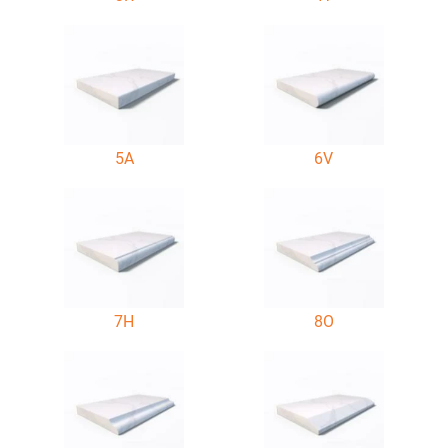
5A
6V
7H
8O