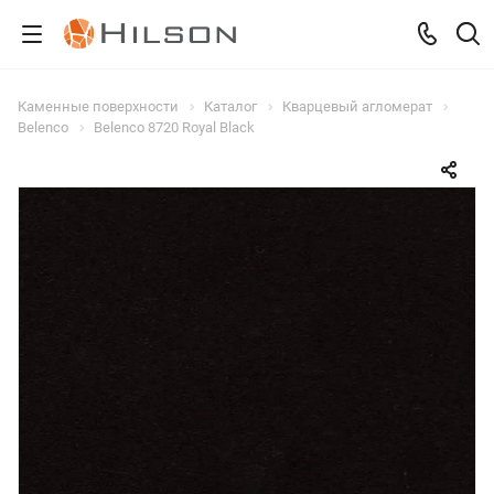
Каменные поверхности
Каталог
Кварцевый агломерат
Belenco
Belenco 8720 Royal Black