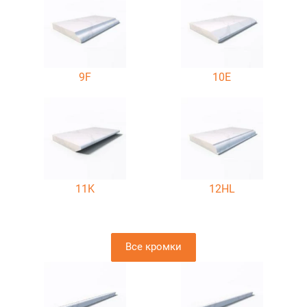
9F
10E
11K
12HL
Все кромки