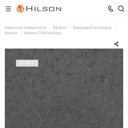
Каменные поверхности
Каталог
Кварцевый агломерат
Belenco
Belenco 7543 Montana
BELENCO