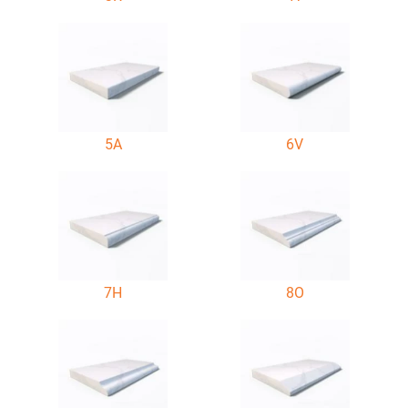
5A
6V
7H
8O