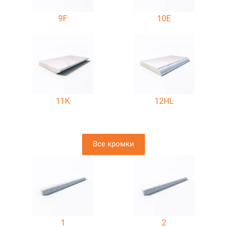
9F
10E
11K
12HL
Все кромки
1
2