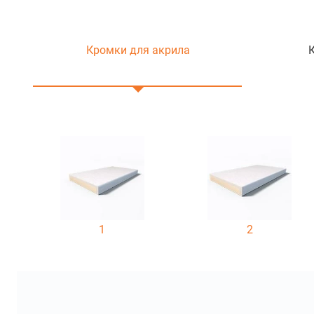
Кромки для акрила
1
2