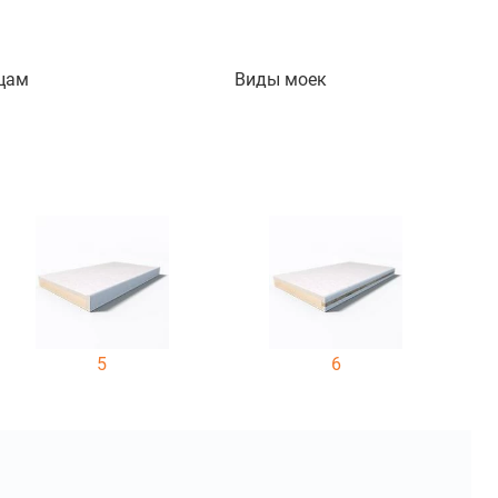
цам
Виды моек
5
6