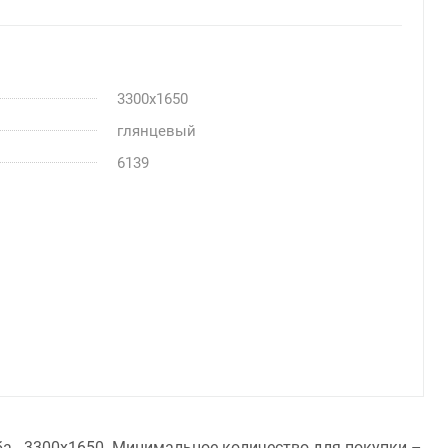
3300x1650
глянцевый
6139
ба - 3300x1650. Минимальное количество для покупки –