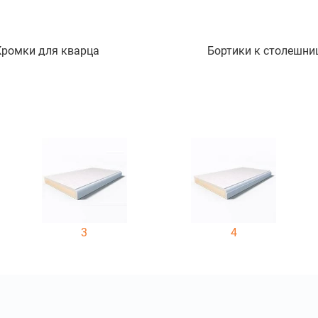
Кромки для кварца
Бортики к столешни
3
4