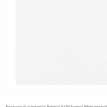
Кварцевый агломерат Belenco 6139 Everest White прода