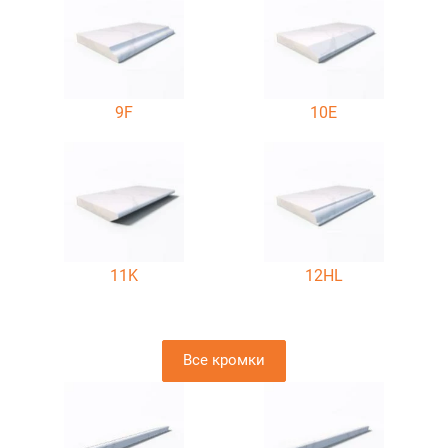
9F
10E
11K
12HL
Все кромки