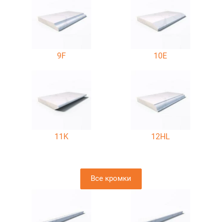
9F
10E
11K
12HL
Все кромки