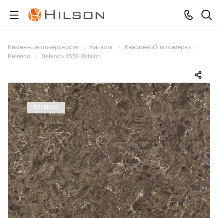
Каменные поверхности
Каталог
Кварцевый агломерат
Belenco
Belenco 4558 Babilon
BELENCO