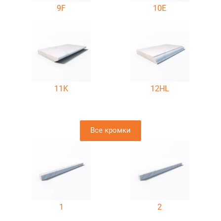
9F
10E
11K
12HL
Все кромки
1
2