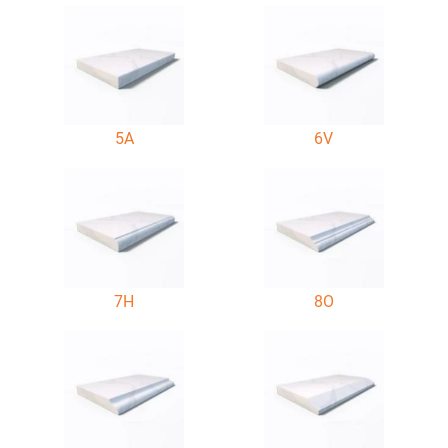
5A
6V
7H
8O