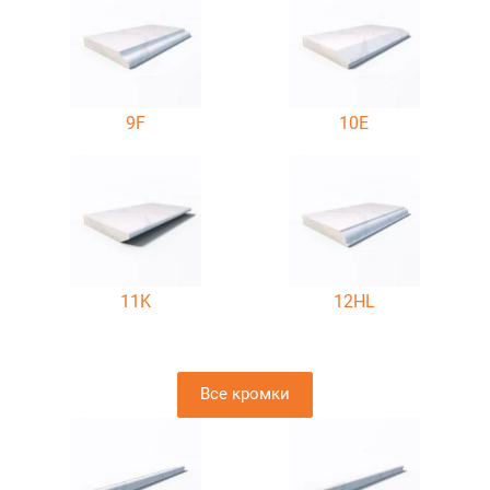
9F
10E
11K
12HL
Все кромки