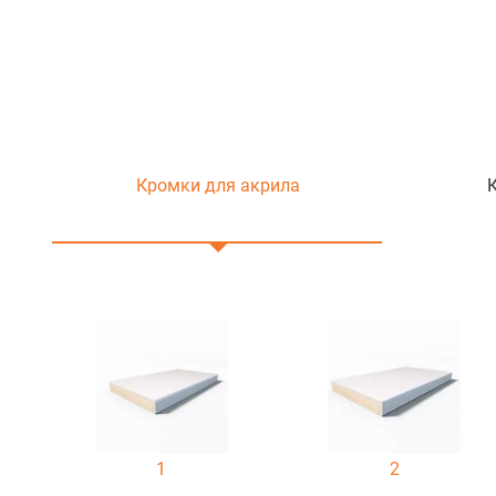
Кромки для акрила
1
2