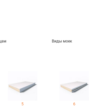
цам
Виды моек
5
6