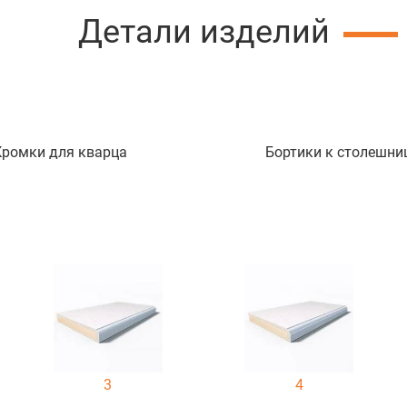
Детали изделий
Кромки для кварца
Бортики к столешни
3
4