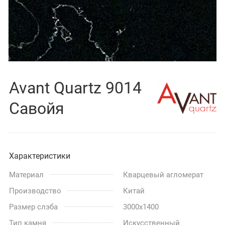
Avant Quartz 9014
Савойя
Характеристики
Материал
Кварцевый агломерат
Производство
Китай
Размер слэба
3000x1400
Тип камня
Искусственный