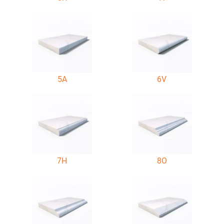
5A
6V
7H
8O