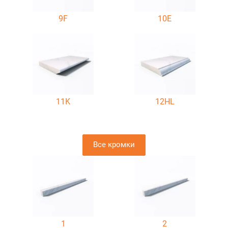
9F
10E
11K
12HL
Все кромки
1
2