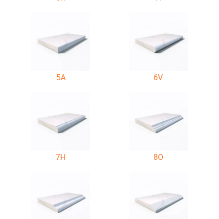
5A
6V
7H
8O