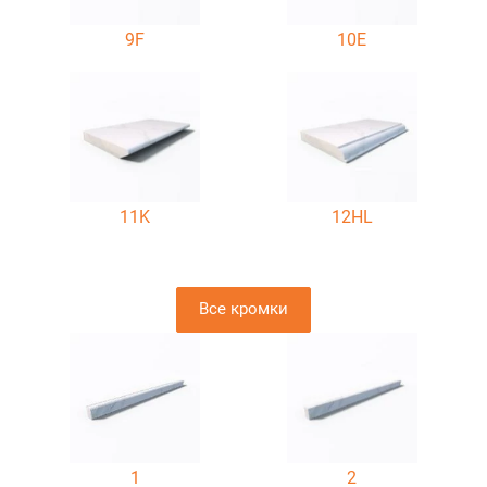
9F
10E
11K
12HL
Все кромки
1
2